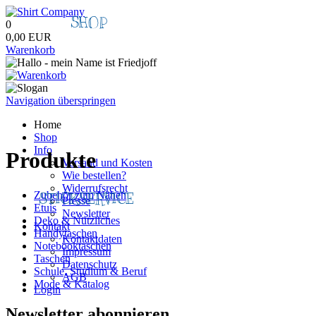
SHOP
0
0,00 EUR
Warenkorb
Navigation überspringen
Home
Shop
Info
Produkte
Versand und Kosten
Wie bestellen?
Widerrufsrecht
Zubehör zum Nähen
STICKSERVICE
Presse
Etuis
Newsletter
Deko & Nützliches
Kontakt
Handytaschen
Kontaktdaten
Notebooktaschen
Impressum
Taschen
Datenschutz
Schule, Studium & Beruf
AGB
Mode & Katalog
Login
Newsletter abonnieren