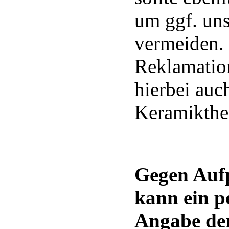
um ggf. un
vermeiden. 
Reklamation
hierbei auc
Keramikthe
Gegen Aufp
kann ein pe
Angabe der