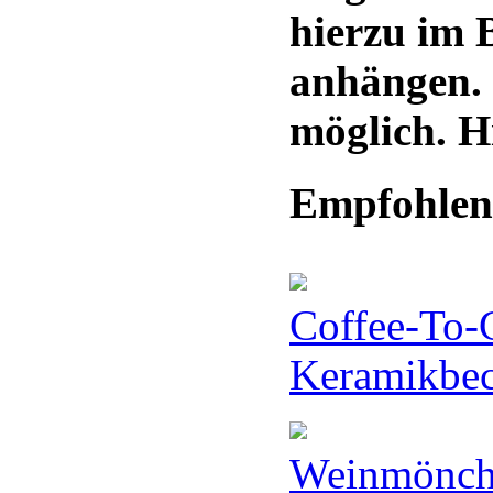
hierzu im 
anhängen. 
möglich. H
Empfohlene
Coffee-To-
Keramikbech
Weinmönc