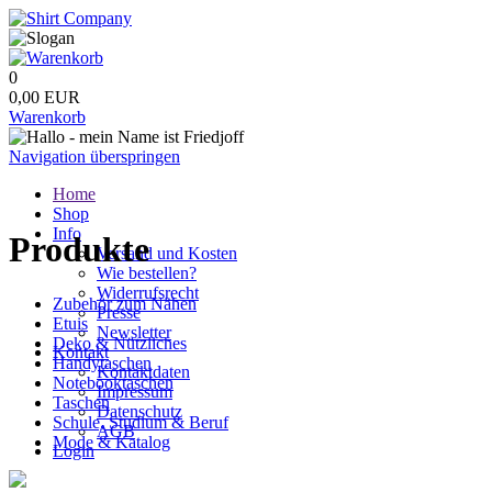
0
0,00 EUR
Warenkorb
Navigation überspringen
Home
Shop
Info
Produkte
Versand und Kosten
Wie bestellen?
Widerrufsrecht
Zubehör zum Nähen
Presse
Etuis
Newsletter
Deko & Nützliches
Kontakt
Handytaschen
Kontaktdaten
Notebooktaschen
Impressum
Taschen
Datenschutz
Schule, Studium & Beruf
AGB
Mode & Katalog
Login