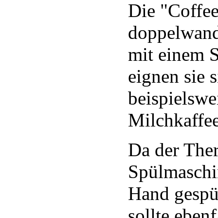
Die "Coffe
doppelwand
mit einem S
eignen sie 
beispielswe
Milchkaffee
Da der Ther
Spülmaschin
Hand gespül
sollte eben